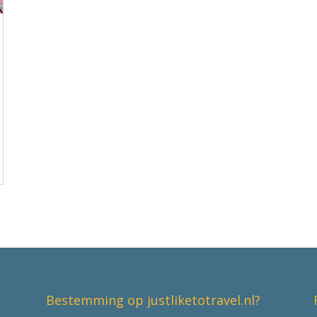
Bestemming op justliketotravel.nl?