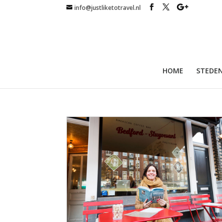
info@justliketotravel.nl
HOME
STEDEN