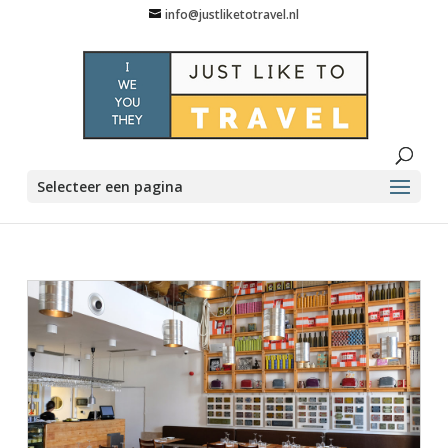
info@justliketotravel.nl
Selecteer een pagina