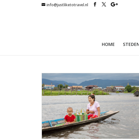
info@justliketotravel.nl
HOME
STEDEN