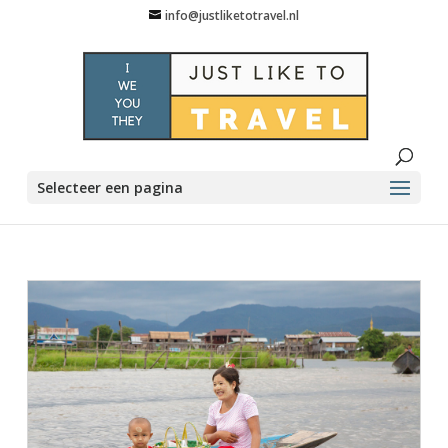
info@justliketotravel.nl
Selecteer een pagina