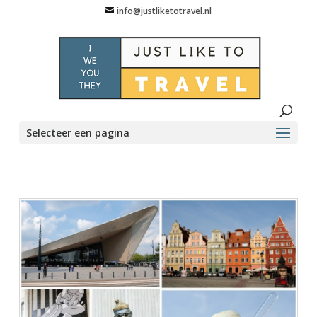
info@justliketotravel.nl
Selecteer een pagina