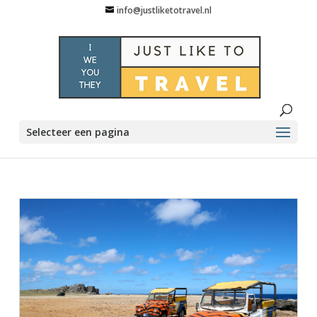
info@justliketotravel.nl
Selecteer een pagina