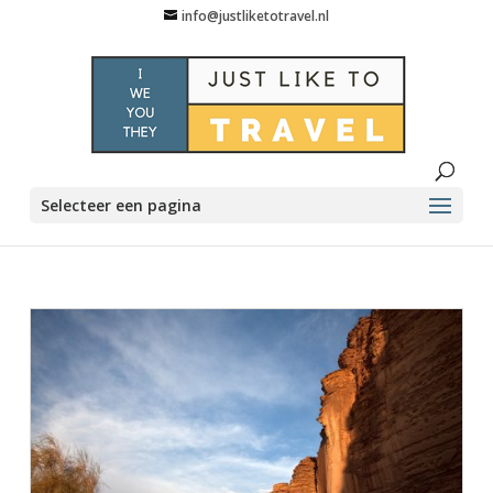
info@justliketotravel.nl
Selecteer een pagina