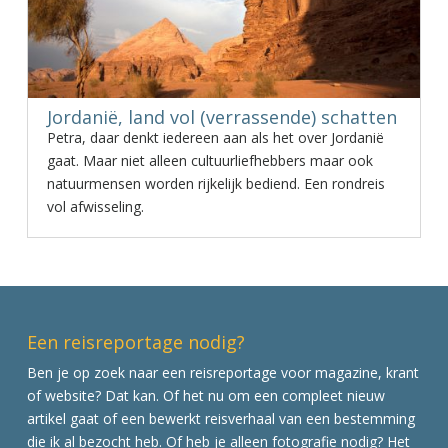
Jordanië, land vol (verrassende) schatten
Petra, daar denkt iedereen aan als het over Jordanië
gaat. Maar niet alleen cultuurliefhebbers maar ook
natuurmensen worden rijkelijk bediend. Een rondreis
vol afwisseling.
Een reisreportage nodig?
Ben je op zoek naar een reisreportage voor magazine, krant
of website? Dat kan. Of het nu om een compleet nieuw
artikel gaat of een bewerkt reisverhaal van een bestemming
die ik al bezocht heb. Of heb je alleen fotografie nodig? Het