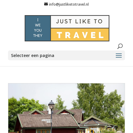
info@justliketotravel.nl
Selecteer een pagina