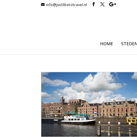
info@justliketotravel.nl
HOME
STEDEN