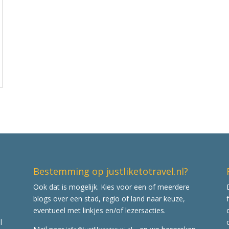
Bestemming op justliketotravel.nl?
Ook dat is mogelijk. Kies voor een of meerdere
blogs over een stad, regio of land naar keuze,
eventueel met linkjes en/of lezersacties.
l