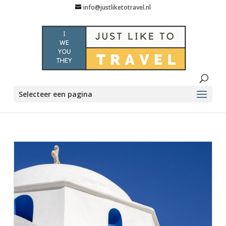
info@justliketotravel.nl
Selecteer een pagina