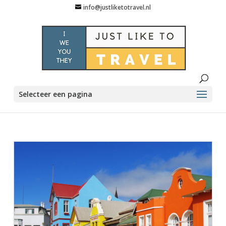
info@justliketotravel.nl
Selecteer een pagina