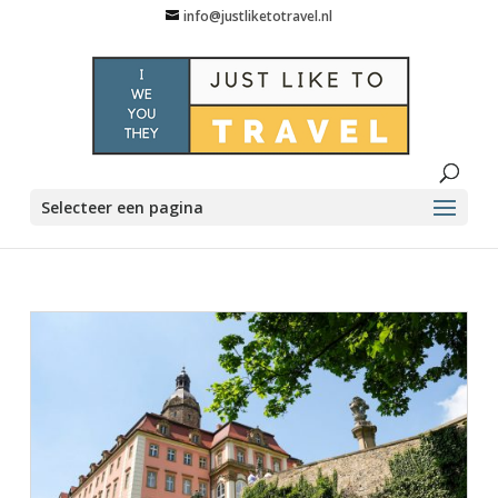
info@justliketotravel.nl
Selecteer een pagina