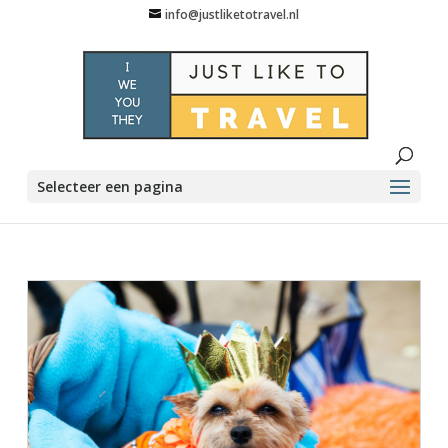
info@justliketotravel.nl
Selecteer een pagina