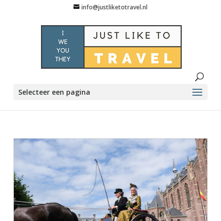
info@justliketotravel.nl
Selecteer een pagina