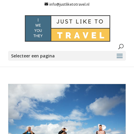
info@justliketotravel.nl
Selecteer een pagina