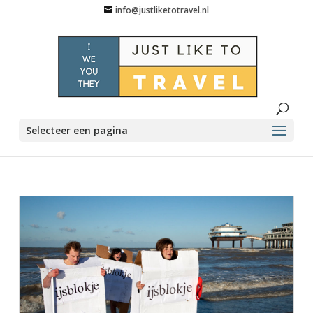
info@justliketotravel.nl
Selecteer een pagina