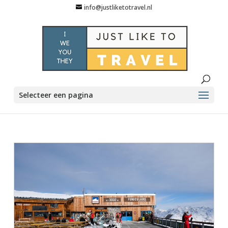
info@justliketotravel.nl
Selecteer een pagina