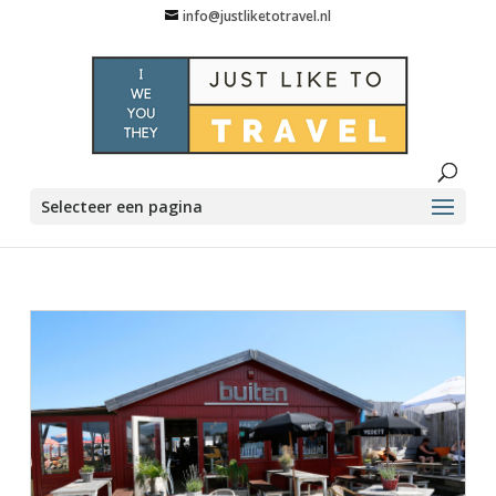
info@justliketotravel.nl
Selecteer een pagina