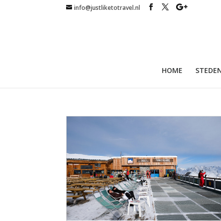
info@justliketotravel.nl
HOME
STEDEN