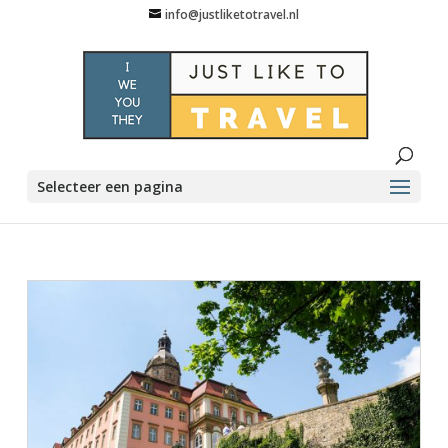
info@justliketotravel.nl
Selecteer een pagina