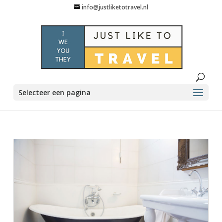
info@justliketotravel.nl
Selecteer een pagina