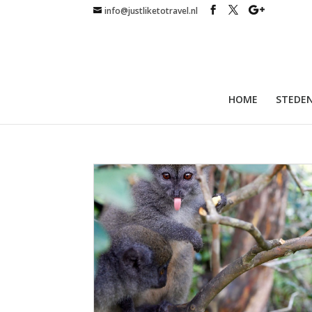
info@justliketotravel.nl
HOME
STEDEN