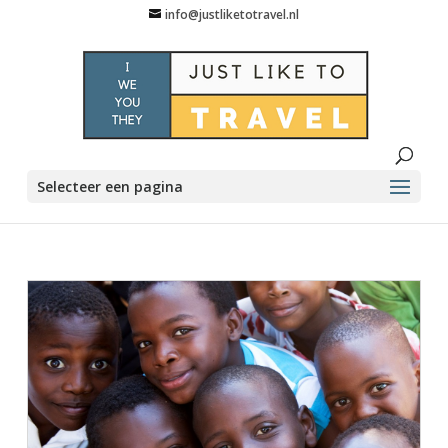
info@justliketotravel.nl
Selecteer een pagina