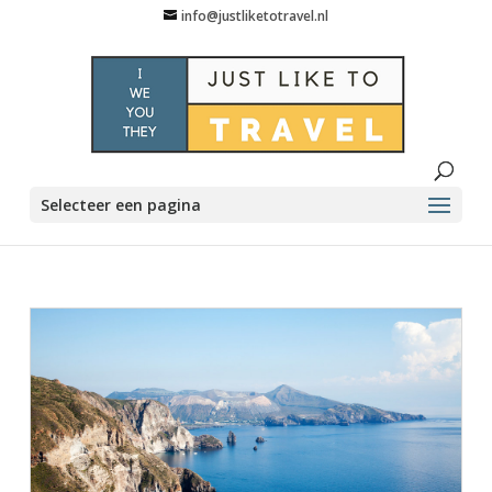
info@justliketotravel.nl
Selecteer een pagina