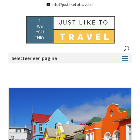
info@justliketotravel.nl
Selecteer een pagina