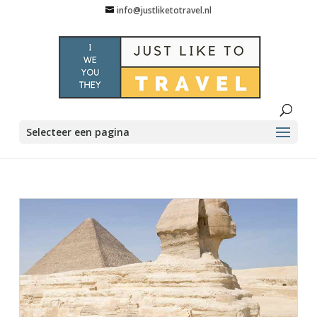
info@justliketotravel.nl
Selecteer een pagina