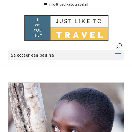
info@justliketotravel.nl
Selecteer een pagina