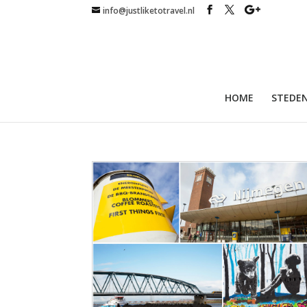
info@justliketotravel.nl
HOME
STEDEN