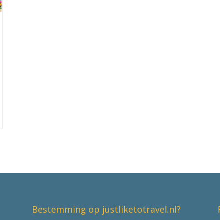
Bestemming op justliketotravel.nl?