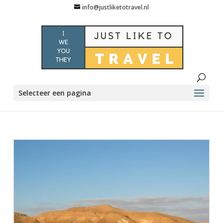
info@justliketotravel.nl
Selecteer een pagina