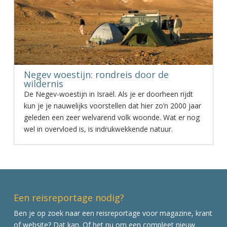
Negev woestijn: rondreis door de
wildernis
De Negev-woestijn in Israël. Als je er doorheen rijdt
kun je je nauwelijks voorstellen dat hier zo’n 2000 jaar
geleden een zeer welvarend volk woonde. Wat er nog
wel in overvloed is, is indrukwekkende natuur.
Een reisreportage nodig?
Ben je op zoek naar een reisreportage voor magazine, krant
of website? Dat kan. Of het nu om een compleet nieuw