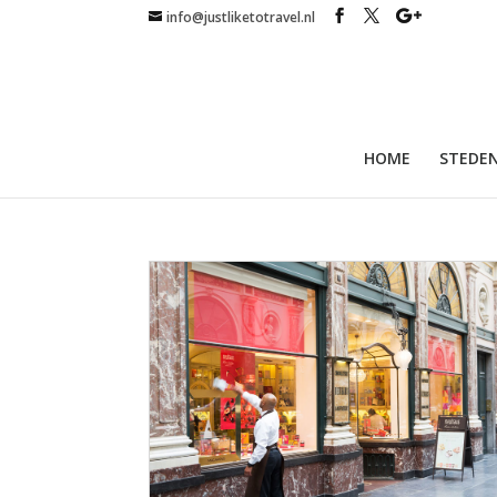
info@justliketotravel.nl
HOME
STEDEN