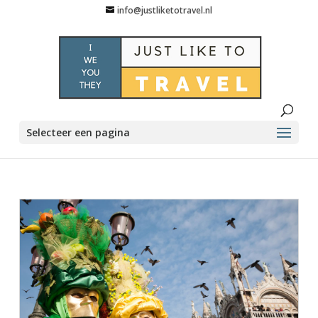
info@justliketotravel.nl
Selecteer een pagina