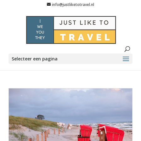
info@justliketotravel.nl
Selecteer een pagina