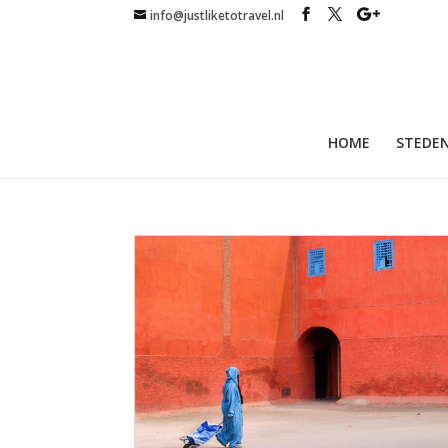
info@justliketotravel.nl
HOME
STEDEN