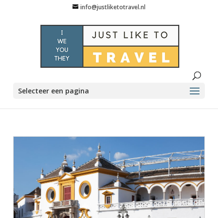
info@justliketotravel.nl
Selecteer een pagina