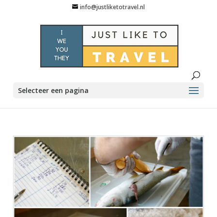
info@justliketotravel.nl
Selecteer een pagina