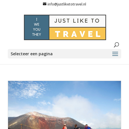
info@justliketotravel.nl
Selecteer een pagina