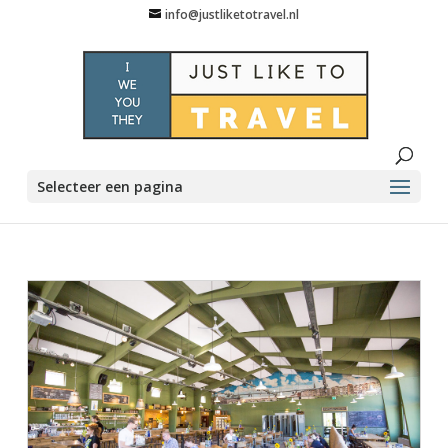
info@justliketotravel.nl
Selecteer een pagina