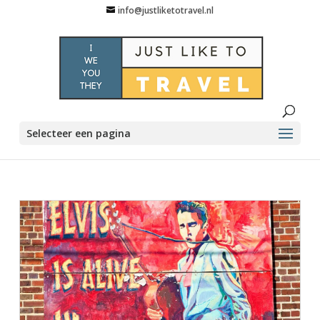
info@justliketotravel.nl
Selecteer een pagina