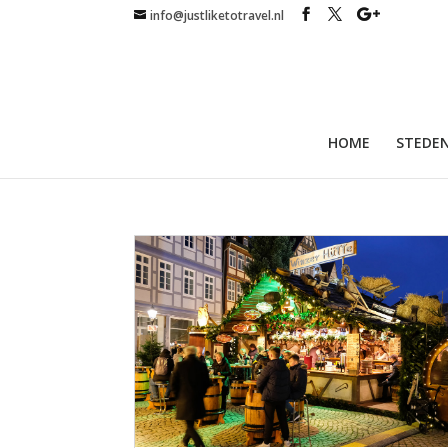
info@justliketotravel.nl
HOME
STEDEN