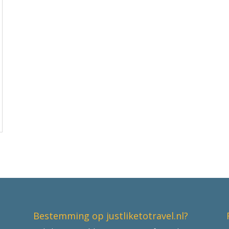
Bestemming op justliketotravel.nl?