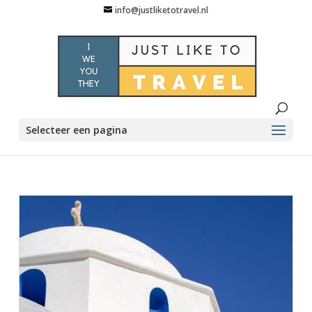
info@justliketotravel.nl
Selecteer een pagina