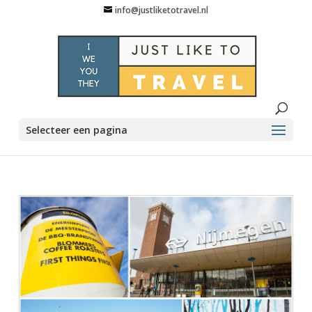
info@justliketotravel.nl
Selecteer een pagina