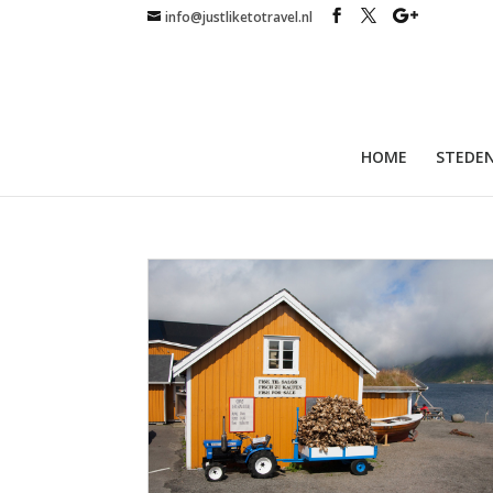
info@justliketotravel.nl
HOME
STEDEN