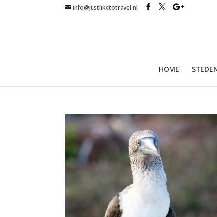
info@justliketotravel.nl
HOME
STEDEN