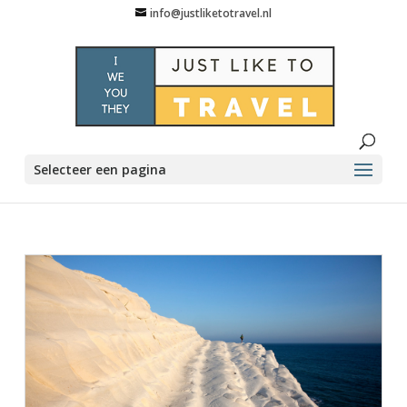
info@justliketotravel.nl
Selecteer een pagina