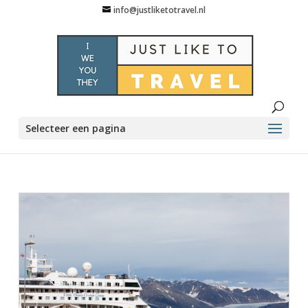
info@justliketotravel.nl
Selecteer een pagina