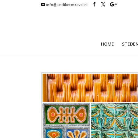
info@justliketotravel.nl
HOME
STEDEN