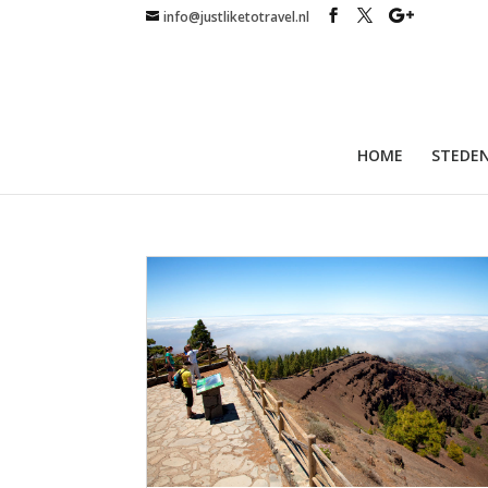
info@justliketotravel.nl
HOME
STEDEN