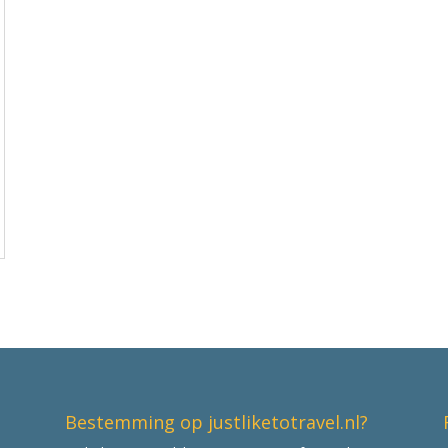
Bestemming op justliketotravel.nl?