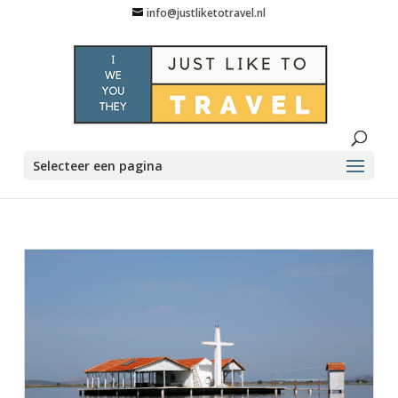
info@justliketotravel.nl
Selecteer een pagina