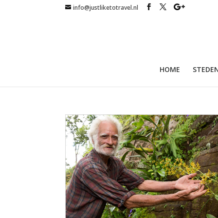
info@justliketotravel.nl
HOME
STEDEN