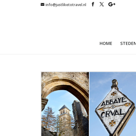
info@justliketotravel.nl
HOME
STEDEN